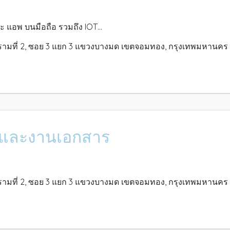
ละ แอพ บนมือถือ รวมถึง IOT
รามที่ 2, ซอย 3 แยก 3 แขวงบางมด เขตจอมทอง, กรุงเทพมหานคร
นเอง เรามีพี่ๆสอนให้ ก่อนเริ่มงาน
การแค่ คนที่อยากสนุก และพัฒนาตนเอง
ปี แล้วค่ะ
ประสบการณ์ ไปพร้อมๆกัน
นาคม
ื่อและงานเอกสาร
,Typescript, JSP,Python,Dart( ใช้เขียนFluter),Birt
รามที่ 2, ซอย 3 แยก 3 แขวงบางมด เขตจอมทอง, กรุงเทพมหานคร
พ บนมือถือ