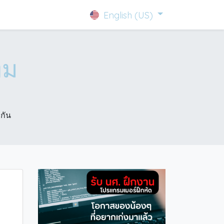
0
English (US)
ีม
กัน