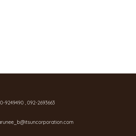
0-9249490 , 092-2693663
runee_b@itsuncorporation.com