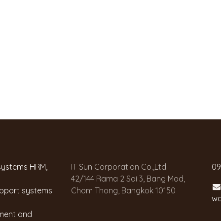
 systems HRM,
IT Sun Corporation Co.,Ltd.
09
42/144 Rama 2 Soi 3, Bang Mod,
upport systems
Chom Thong, Bangkok 10150
wa
nment and