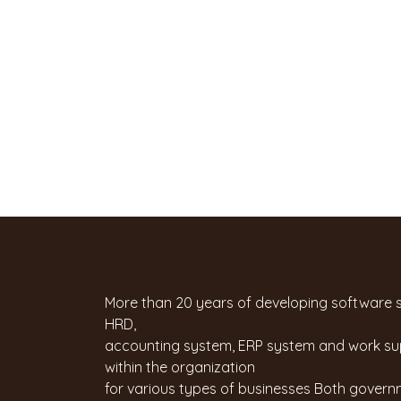
More than 20 years of developing software
HRD,
accounting system, ERP system and work s
within the organization
for various types of businesses Both gover