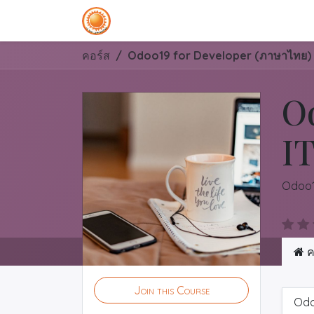
โฮม
บล็อก
คอร์ส
คอร์ส
Odoo19 for Developer (ภาษาไทย)
O
I
Odoo1
ค
Join this Course
Odo